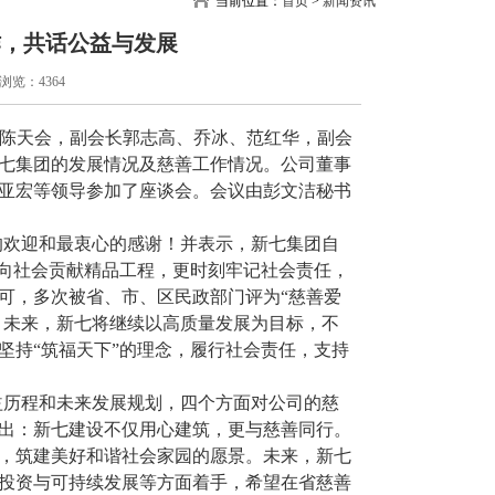
当前位置：
首页
>
新闻资讯
作，共话公益与发展
浏览：4364
长陈天会，副会长郭志高、乔冰、范红华，副会
七集团的发展情况及慈善工作情况。公司董事
亚宏等领导参加了座谈会。会议由彭文洁秘书
的欢迎和最衷心的感谢！并表示，新七集团自
于向社会贡献精品工程，更时刻牢记社会责任，
可，多次被省、市、区民政部门评为“慈善爱
。未来，新七将继续以高质量发展为目标，不
坚持“筑福天下”的理念，履行社会责任，支持
益历程和未来发展规划，四个方面对公司的慈
出：新七建设不仅用心建筑，更与慈善同行。
，筑建美好和谐社会家园的愿景。未来，新七
投资与可持续发展等方面着手，希望在省慈善