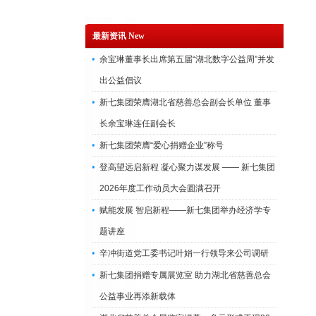
最新资讯 New
余宝琳董事长出席第五届“湖北数字公益周”并发
出公益倡议
新七集团荣膺湖北省慈善总会副会长单位 董事
长余宝琳连任副会长
新七集团荣膺“爱心捐赠企业”称号
登高望远启新程 凝心聚力谋发展 —— 新七集团
2026年度工作动员大会圆满召开
赋能发展 智启新程——新七集团举办经济学专
题讲座
辛冲街道党工委书记叶娟一行领导来公司调研
新七集团捐赠专属展览室 助力湖北省慈善总会
公益事业再添新载体