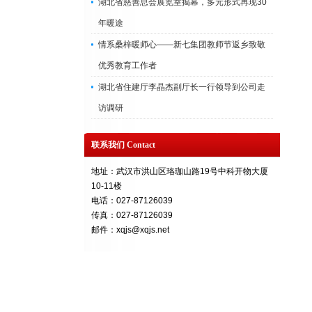
湖北省慈善总会展览室揭幕，多元形式再现30
年暖途
情系桑梓暖师心——新七集团教师节返乡致敬
优秀教育工作者
湖北省住建厅李晶杰副厅长一行领导到公司走
访调研
联系我们 Contact
地址：武汉市洪山区珞珈山路19号中科开物大厦
10-11楼
电话：027-87126039
传真：027-87126039
邮件：xqjs@xqjs.net