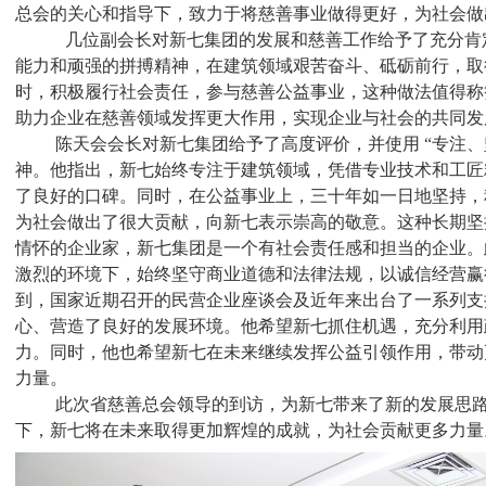
总会的关心和指导下，致力于将慈善事业做得更好，为社会做
几位副会长对新七集团的发展和慈善工作给予了充分肯
能力和顽强的拼搏精神，在建筑领域艰苦奋斗、砥砺前行，取
时，积极履行社会责任，参与慈善公益事业，这种做法值得称
助力企业在慈善领域发挥更大作用，实现企业与社会的共同发
陈天会会长对新七集团给予了高度评价，并使用 “专注
神。他指出，新七始终专注于建筑领域，凭借专业技术和工匠
了良好的口碑。同时，在公益事业上，三十年如一日地坚持，
为社会做出了很大贡献，向新七表示崇高的敬意。这种长期坚
情怀的企业家，新七集团是一个有社会责任感和担当的企业。
激烈的环境下，始终坚守商业道德和法律法规，以诚信经营赢
到，国家近期召开的民营企业座谈会及近年来出台了一系列支
心、营造了良好的发展环境。他希望新七抓住机遇，充分利用
力。同时，他也希望新七在未来继续发挥公益引领作用，带动
力量。
此次省慈善总会领导的到访，为新七带来了新的发展思
下，新七将在未来取得更加辉煌的成就，为社会贡献更多力量