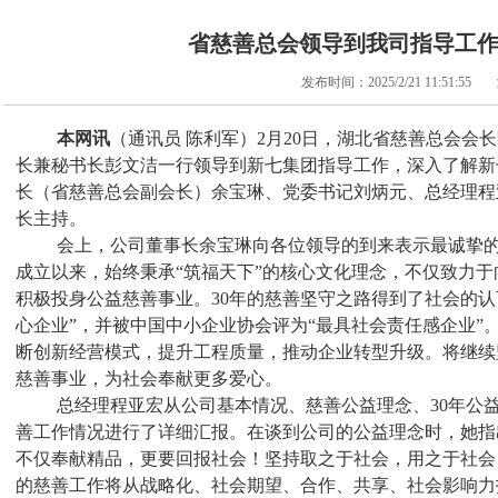
省慈善总会领导到我司指导工
发布时间：2025/2/21 11:51:55
本网讯
（
通讯员
陈利军）2月20日，湖北省慈善总会会
长兼秘书长彭文洁一行领导到新七集团指导工作，深入了解新
长（省慈善总会副会长）余宝琳、党委书记刘炳元、总经理程
长主持。
会上，公司董事长余宝琳向各位领导的到来表示最诚挚
成立以来，始终秉承“筑福天下”的核心文化理念，不仅致力
积极投身公益慈善事业。
30
年的慈善坚守之路得到了社会的认
心企业”，并被中国中小企业协会评为“最具社会责任感企业”
断创新经营模式，提升工程质量，推动企业转型升级。将继续
慈善事业，为社会奉献更多爱心。
总经理程亚宏从公司基本情况、慈善公益理念、
30
年公
善工作情况进行了详细汇报。在谈到公司的公益理念时，她指
不仅奉献精品，更要回报社会！坚持取之于社会，用之于社会
的慈善工作将从战略化、社会期望、合作、共享、社会影响力