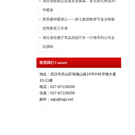
湖北省慈善总会展览室揭幕，多元形式再现30
年暖途
情系桑梓暖师心——新七集团教师节返乡致敬
优秀教育工作者
湖北省住建厅李晶杰副厅长一行领导到公司走
访调研
联系我们 Contact
地址：武汉市洪山区珞珈山路19号中科开物大厦
10-11楼
电话：027-87126039
传真：027-87126039
邮件：xqjs@xqjs.net