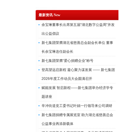
最新资讯 New
余宝琳董事长出席第五届“湖北数字公益周”并发
出公益倡议
新七集团荣膺湖北省慈善总会副会长单位 董事
长余宝琳连任副会长
新七集团荣膺“爱心捐赠企业”称号
登高望远启新程 凝心聚力谋发展 —— 新七集团
2026年度工作动员大会圆满召开
赋能发展 智启新程——新七集团举办经济学专
题讲座
辛冲街道党工委书记叶娟一行领导来公司调研
新七集团捐赠专属展览室 助力湖北省慈善总会
公益事业再添新载体