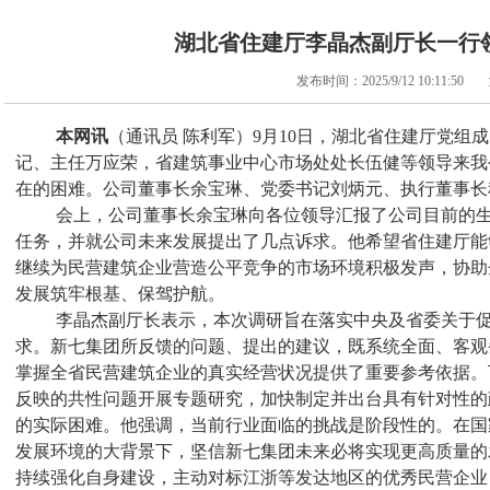
湖北省住建厅李晶杰副厅长一行
发布时间：2025/9/12 10:11:50
本网讯
（通讯员 陈利军）
9
月
10
日，湖北省住建厅党组成
记、主任万应荣，省建筑事业中心市场处处长伍健等领导来我
在的困难。公司董事长余宝琳、党委书记刘炳元、执行董事长
会上，公司董事长余宝琳向各位领导汇报了公司目前的
任务，并就公司未来发展提出了几点诉求。他希望省住建厅能
继续为民营建筑企业营造公平竞争的市场环境积极发声，协助
发展筑牢根基、保驾护航。
李晶杰副厅长表示，本次调研旨在落实中央及省委关于
求。新七集团所反馈的问题、提出的建议，既系统全面、客观
掌握全省民营建筑企业的真实经营状况提供了重要参考依据。
反映的共性问题开展专题研究，加快制定并出台具有针对性的
的实际困难。他强调，当前行业面临的挑战是阶段性的。在国
发展环境的大背景下，坚信新七集团未来必将实现更高质量的
持续强化自身建设，主动对标江浙等发达地区的优秀民营企业